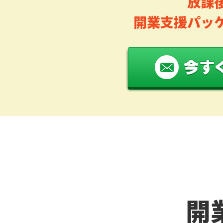
放課
開業支援パッ
開