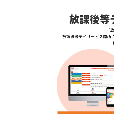
【営業】学校と放課
はぐめいと
放課後等
【新規開所】関係機
はぐめいと
【職員採用】実務経
はぐめいと
「
放課後等デイサービス開所に
相談支援専門員とケ
はぐめいと
【営業】売上を伸ば
はぐめいと
【採用】児童発達支
はぐめいと
【2026年最新版】
はぐめいと
開業時に放課後等デ
はぐめいと
営業時間とサービス
はぐめいと
開業初期の営業活動
はぐめいと