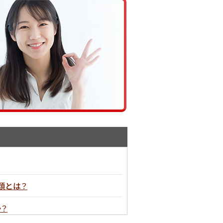
類とは？
？