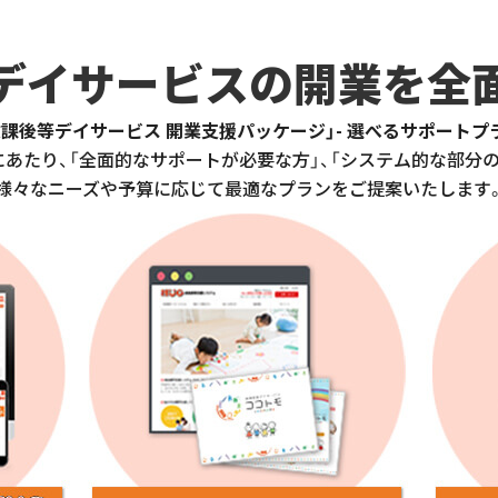
後等デイサービスが連携をしていくための手順について
デイサービスの開業を全
関への挨拶の仕方について
験証明書取得の際の注意点
放課後等デイサービス 開業支援パッケージ」- 選べるサポートプ
あたり、「全面的なサポートが必要な方」、「システム的な部分
アマネジャーとの1番の違いとは？
様々なニーズや予算に応じて最適なプランをご提案いたします
すために知っておきたい放課後等デイサービスの５つの手順とは
援管理責任者の応募がくる放デイとこない放デイの違いとは？
Googleビジネスプロフィールを使ってアピールしていますか？
イサービスの施設内で講演会の開催を勧める理由とは？
提供時間の違いは何か
で確実に効果を出すことができるツールとは？