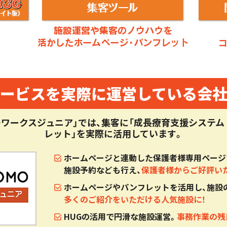
スと児童発達支援の指導訓練室に関する違いとは？
等デイサービスの開業資金の貯め方・準備期間は？
スの開業時に注意しておきたい物件の設備基準とは？
スをスムーズに開設するための手順
ービスを実際に運営している会
ス事業者が開業後、利用者を増やすために行うこと
ワークスジュニア」では、集客に「成長療育支援システム H
スの開設を決意したら、絶対に一番初めにおこなうこととは？
レット」を実際に活用しています。
ホームページと連動した保護者様専用ページ
施設予約なども行え、
保護者様からご好評い
ホームページやパンフレットを活用し、施設
多くのご紹介をいただける人気施設に！
HUGの活用で円滑な施設運営。
事務作業の残