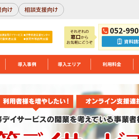
援向け
相談支援向け
052-990
資料請
導入事例
導入エリア
利用料金