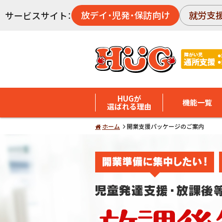
放デイ・児発・保訪向け
就労支
サービスサイト：
HUGが
機能一覧
選ばれる理由
ホーム
開業支援パッケージのご案内