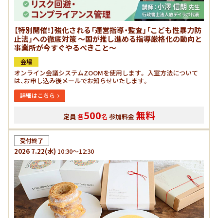
【特別開催！】強化される「運営指導・監査」「こども性暴力防
止法」への徹底対策 ～国が推し進める指導厳格化の動向と
事業所が今すぐやるべきこと～
会場
オンライン会議システムZOOMを使用します。 入室方法について
は、お申し込み後メールでお知らせいたします。
詳細はこちら
500
無料
定員
各
名
参加料金
受付終了
2026
7.22
(水)
10:30～12:30