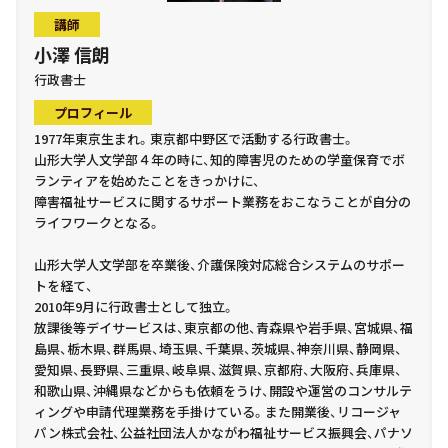
講師
小澤 信朗
行政書士
プロフィール
1977年東京生まれ。東京都中野区で活動する行政書士。
山形大学人文学部４年の時に、知的障害児のための学童保育でボ
ランティアを始めたことをきっかけに、
障害福祉サービスに関するサポート業務をおこなうことが自分の
ライフワークとなる。
山形大学人文学部を卒業後、介護保険対応総合システムのサポー
トを経て、
2010年9月に行政書士として独立。
放課後等デイサービスは、東京都の他、青森県や岩手県、宮城県、福
島県、栃木県、群馬県、埼玉県、千葉県、茨城県、神奈川県、静岡県、
愛知県、長野県、三重県、岐阜県、滋賀県、京都府、大阪府、兵庫県、
和歌山県、沖縄県などからも依頼をうけ、開設や運営のコンサルテ
ィングや申請代理業務を手掛けている。また開業後、リコージャ
パン株式会社、公益社団法人かながわ福祉サービス振興会、パナソ