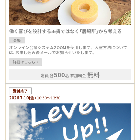
働く喜びを設計する――工賃ではなく「居場所」から考える
会場
オンライン会議システムZOOMを使用します。 入室方法について
は、お申し込み後メールでお知らせいたします。
詳細はこちら
500
無料
定員
各
名
参加料金
受付終了
2026
7.10
(金)
10:30～12:30