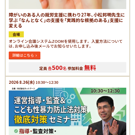
障がいのある人の就労支援に携わり27年、小松邦明先生に
学ぶ 「なんとなく」の支援を「実践的な根拠のある」支援に
変える
会場
オンライン会議システムZOOMを使用します。 入室方法について
は、お申し込み後メールでお知らせいたします。
詳細はこちら
500
無料
定員
各
名
参加料金
2026
8.26
(水)
10:30～12:30