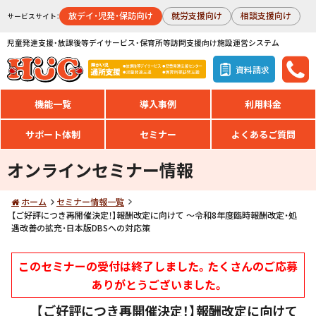
放デイ・児発・保訪向け
就労支援向け
相談支援向け
サービスサイト：
児童発達支援・放課後等デイサービス・保育所等訪問支援向け施設運営システム
資料請求
機能一覧
導入事例
利用料金
サポート体制
セミナー
よくあるご質問
オンラインセミナー情報
ホーム
セミナー情報一覧
【ご好評につき再開催決定！】報酬改定に向けて ～令和8年度臨時報酬改定・処
遇改善の拡充・日本版DBSへの対応策
このセミナーの受付は終了しました。たくさんのご応募
ありがとうございました。
【ご好評につき再開催決定！】報酬改定に向けて