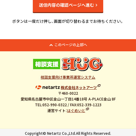
定の個人を識別できる情報及び容貌，指紋，声紋にかかるデー
送信内容の確認ページへ進む
タ，及び健康保険証の保険者番号などの当該情報単体から特定の
個人を識別できる情報（個人識別情報）を指します。
ボタンは一度だけ押し、画面が切り替わるまでお待ちください。
第2条
個人情報の収集方法
当社は，ユーザーが利用登録をする際に氏名，生年月日，住所，
このページの上部へ
電話番号，メールアドレス，銀行口座番号，クレジットカード番
号，運転免許証番号などの個人情報をお尋ねすることがありま
す。また，ユーザーと提携先などとの間でなされたユーザーの個
人情報を含む取引記録や決済に関する情報を,当社の提携先（情報
提供元，広告主，広告配信先などを含みます。以下，｢提携先｣と
いいます。）などから収集することがあります。
相談支援向け事業所運営システム
また、当サイトでは、Googleによるアクセス解析ツール「Google A
株式会社ネットアーツ
nalytics」を使用しています。
〒460-0022
このGoogleアナリティクスはデータの収集のためにCookieを使
愛知県名古屋市中区金山一丁目14番18号 A-PLACE金山 8F
用しています。
TEL:052-990-0322 / FAX:052-339-1223
このデータは匿名で収集されており、個人を特定するものではあり
運営サイト：
はぐめいと
ません。
この機能はCookieを無効にすることで収集を拒否することが出来
ますので、お使いのブラウザの設定をご確認ください。
Google Analyticsの利用規約
https://marketingplatform.goo
Copyright© Netartz Co.,Ltd.All Rights Reserved.
gle.com/about/analytics/terms/jp/