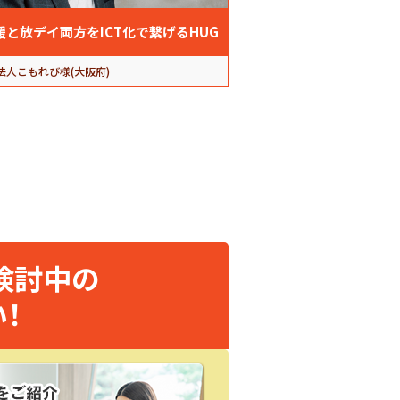
援と放デイ両方をICT化で繋げるHUG
法人こもれび様(大阪府)
検討中の
！