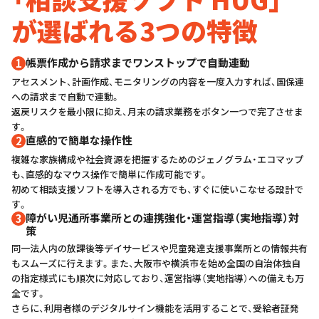
が選ばれる3つの特徴
帳票作成から請求までワンストップで⾃動連動
アセスメント、計画作成、モニタリングの内容を一度⼊⼒すれば、国保連
への請求まで⾃動で連動。
返戻リスクを最⼩限に抑え、月末の請求業務をボタン一つで完了させま
す。
直感的で簡単な操作性
複雑な家族構成や社会資源を把握するためのジェノグラム・エコマップ
も、直感的なマウス操作で簡単に作成可能です。
初めて相談支援ソフトを導⼊される⽅でも、すぐに使いこなせる設計で
す。
障がい児通所事業所との連携強化・運営指導（実地指導）対
策
同一法人内の放課後等デイサービスや児童発達支援事業所との情報共有
もスムーズに⾏えます。また、大阪市や横浜市を始め全国の⾃治体独⾃
の指定様式にも順次に対応しており、運営指導（実地指導）への備えも万
全です。
さらに、利⽤者様のデジタルサイン機能を活⽤することで、受給者証発