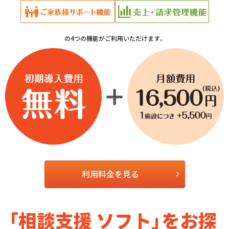
保護者向け機能
児童成長管理機能
の4つの機能がご利用いただけます。
初期導入費用
無料
+
月額費用
16,500円（税込）
1施設につき +5,500円
利用料金を見る
「相談支援 ソフト」をお探