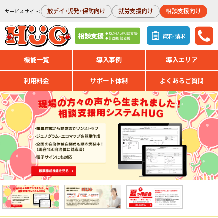
放デイ・児発・保訪向け
就労支援向け
相談支援向け
サービスサイト：
資料請求
機能一覧
導入事例
導入エリア
利用料金
サポート体制
よくあるご質問
HUG大相談会（オンライン相談）
現場の方々の声から生まれました！相談
相談会は1組様1時間程を予定
・帳票作成から請求までワンストップ
相談支援のシステム導入をご検討中の
・ジェノグラム・エコマップを簡単作成
システムの機能や運用方法・価格など
・全国の自治体独自様式も順次実装中！
HUGは他のシステムと何が違うの？
（現在45自治体に対応済）
相談支援ソフトHUG 事業所運営管理システム HUG
導入時・導入後はどこまでサポートし
・電子サインにも対応
初期導入費 0円 + 月額16,500円
活用までのスケジュールは何日ぐらい
全国導入施設数500以上
他システムからの移行はスムーズにで
専門スタッフによる安心サポート
その他、さまざまなご相談に対応いた