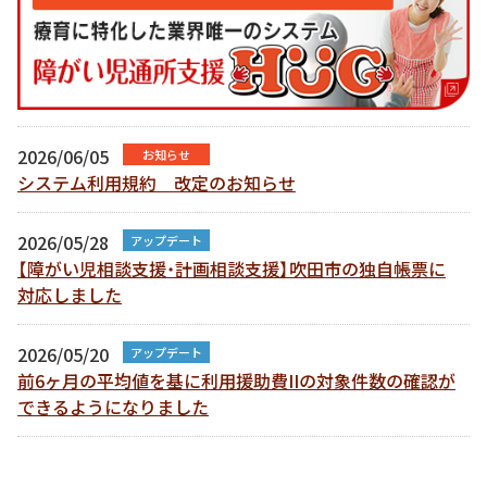
2026/06/05
お知らせ
システム利用規約 改定のお知らせ
2026/05/28
アップデート
【障がい児相談支援・計画相談支援】吹田市の独自帳票に
対応しました
2026/05/20
アップデート
前6ヶ月の平均値を基に利用援助費IIの対象件数の確認が
できるようになりました