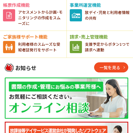
HUGは、相談支援専門員の皆さまが“利用者様の支援”に向き合えるように
帳票作成機能
事業所運営機能
アセスメントから計画・
モ
放デイ・児発と
利用者情報
ニタリングの作成をスム
の共有
ーズに
ご家族様サポート機能
請求・売上管理機能
利用者様のスムーズな
受
支援予定から
ボタン1つで
給者証発行をサポート
請求へ連動
お知らせ
一覧を見る