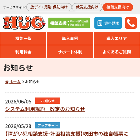
放デイ・児発・保訪向け
就労支援向け
相談支援向け
サービスサイト：
資料請求
機能一覧
導入事例
導入エリア
利用料金
サポート体制
よくあるご質問
お知らせ
ホーム
お知らせ
2026/06/05
お知らせ
システム利用規約 改定のお知らせ
2026/05/28
アップデート
【障がい児相談支援・計画相談支援】吹田市の独自帳票に