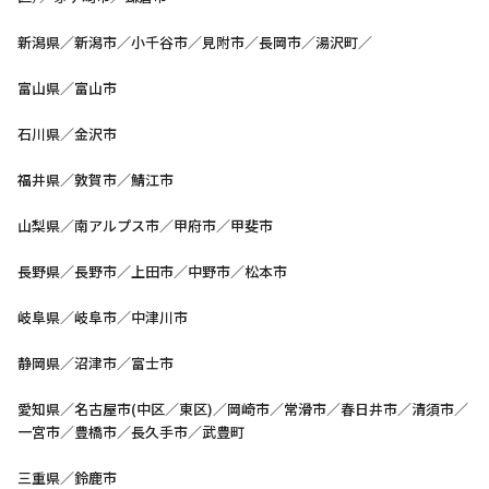
新潟県／新潟市／小千谷市／見附市／長岡市／湯沢町／
富山県／富山市
石川県／金沢市
福井県／敦賀市／鯖江市
山梨県／南アルプス市／甲府市／甲斐市
長野県／長野市／上田市／中野市／松本市
岐阜県／岐阜市／中津川市
静岡県／沼津市／富士市
愛知県／名古屋市(中区／東区)／岡崎市／常滑市／春日井市／清須市／
一宮市／豊橋市／長久手市／武豊町
三重県／鈴鹿市