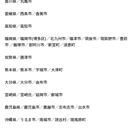
香川県／丸亀市
愛媛県／西条市／香美市
高知県／高知市
福岡県／福岡市(博多区)／北九州市／福津市／筑後市／筑紫野市／豊前
市 ／飯塚市／那珂川市／新宮町／須恵町
佐賀県／唐津市
熊本県／熊本市／宇城市／大津町
大分県／大分市／由布市
宮崎県／宮崎氏／延岡市／都城市
鹿児島県／鹿児島市／鹿屋市／志布志市／出水市
沖縄県／うるま市／南城市／読谷村／南風原町