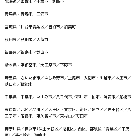
北海道／函館市／千歳市／釧路市
青森県／青森市／三沢市
宮城県／仙台市青葉区／岩沼市／加美町
秋田県／秋田市／大仙市
福島県／福島市／郡山市
栃木県／宇都宮市／大田原市／下野市
埼玉県／さいたま市／ふじみ野市／上尾市／入間市／川越市／本庄市／
狭山市／飯能市
千葉県／千葉市／いすみ市／八千代市／市川市／柏市／浦安市／船橋市
東京都／北区／品川区／大田区／文京区／港区／足立区／世田谷区／八
王子市／昭島市／東久留米市／東村山／町田市
神奈川県／横浜市（保土ヶ谷区／港北区／西区／都筑区／青葉区／中央
区）／茅ヶ崎市／鎌倉市