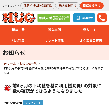
放デイ・児発・保訪向け
就労支援向け
相談支援向け
サービスサイト：
資料請求
機能一覧
導入事例
導入エリア
利用料金
サポート体制
よくあるご質問
お知らせ
ホーム
お知らせ一覧
前6ヶ月の平均値を基に利用援助費IIの対象件数の確認ができるようになりま
した
前6ヶ月の平均値を基に利用援助費IIの対象件
数の確認ができるようになりました
2026/05/20
アップデート