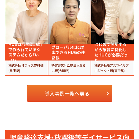
HUGは「現場目線」
はじめて開所する
グローバル化に対
で作られているシ
から療育に特化し
応できるHUGの連
ステムだから「い
たHUGが必要だっ
絡帳
い！」
た
株式会社 オフィス野村様
特定非営利活動法人みら
株式会社モアスマイルプ
(兵庫県)
い様(大阪府)
ロジェクト様(東京都)
導入事例一覧へ戻る
児童発達支援・放課後等デイサービス向