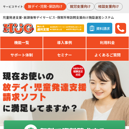
放デイ・児発・保訪向け
就労支援向け
相談支援向け
サービスサイト：
児童発達支援・放課後等デイサービス・保育所等訪問支援向け施設運営システム
資料請求
機能一覧
導入事例
利用料金
サポート体制
セミナー
よくあるご質問