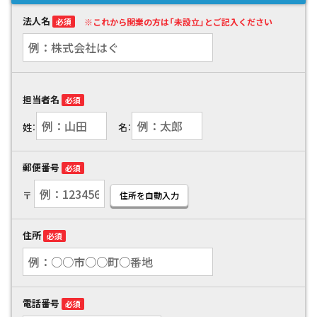
法人名
必須
※これから開業の方は「未設立」とご記入ください
担当者名
必須
姓：
名：
郵便番号
必須
〒
住所を自動入力
住所
必須
電話番号
必須