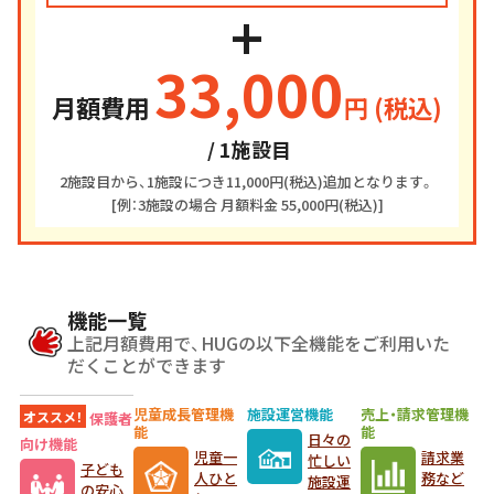
+
33,000
月額費用
円 (税込)
/ 1施設目
2施設目から、1施設につき11,000円(税込)追加となります。
[例：3施設の場合 月額料金 55,000円(税込)]
機能一覧
上記月額費用で、HUGの以下全機能をご利用いた
だくことができます
児童成長管理機
施設運営機能
売上・請求管理機
オススメ！
保護者
能
能
日々の
向け機能
児童一
請求業
忙しい
子ども
人ひと
務など
施設運
の安心