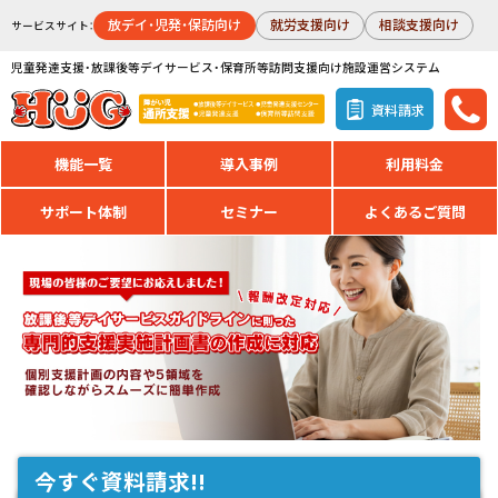
放デイ・児発・保訪向け
就労支援向け
相談支援向け
サービスサイト：
児童発達支援・放課後等デイサービス・保育所等訪問支援向け施設運営システム
資料請求
機能一覧
導入事例
利用料金
サポート体制
セミナー
よくあるご質問
放
課後等デイサービスガイドラインに則った専門的支援実施計画書を作成
に対応
今すぐ資料請求!!