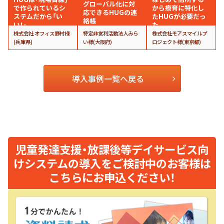
グローバル化に対
で作られているシ
から療育に特化し
応できるHUGの連
ステムだから「い
たHUGが必要だっ
絡帳
い！」
た
株式会社 オフィス野村様
特定非営利活動法人みら
株式会社モアスマイルプ
(兵庫県)
い様(大阪府)
ロジェクト様(東京都)
導入事例一覧へ戻る
児童発達支援・放課後等デイサービス向
けシステムの導入をご検討中のお客様は
こちらにお申込ください！