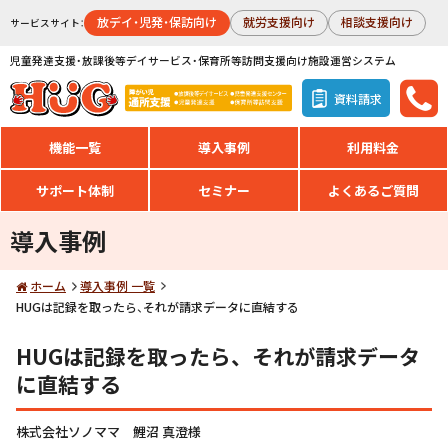
放デイ・児発・保訪向け
就労支援向け
相談支援向け
サービスサイト：
児童発達支援・放課後等デイサービス・保育所等訪問支援向け施設運営システム
資料請求
機能一覧
導入事例
利用料金
サポート体制
セミナー
よくあるご質問
導入事例
ホーム
導入事例 一覧
HUGは記録を取ったら、それが請求データに直結する
HUGは記録を取ったら、それが請求データ
に直結する
株式会社ソノママ 鯉沼 真澄様