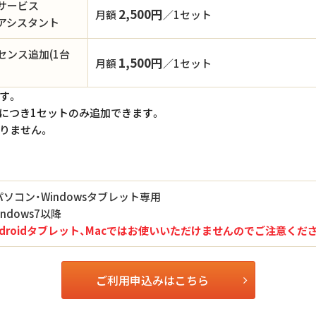
サービス
2,500円
月額
／1セット
アシスタント
センス追加(1台
1,500円
月額
／1セット
す。
につき1セットのみ追加できます。
りません。
sパソコン・Windowsタブレット専用
indows7以降
、Androidタブレット、Macではお使いいただけませんのでご注意くだ
ご利用申込みはこちら