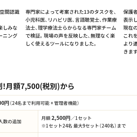
「空間認識
専門家によって考案された13のタスクを、
保護
小児科医、リハビリ医、言語聴覚士、作業療
表示
楽しみな
法士、理学療法士らからなる専門家チーム
現在
ーニング
で検証。現場の声を反映した、無理なく楽
これ
しく使えるツールになりました。
より
きま
月額7,500(税別)から
00円
（24名まで利用可能 + 管理者機能）
2,500円
月額
／1セット
人数の追加
※1セット24名 最大9セット（240名）まで