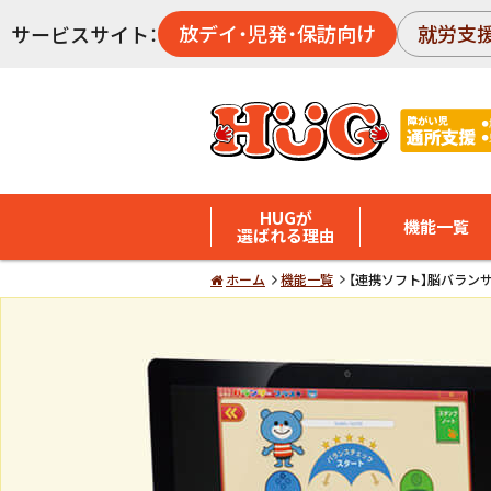
放デイ・児発・保訪向け
就労支
サービスサイト：
HUGが
機能一覧
選ばれる理由
ホーム
機能一覧
【連携ソフト】脳バラン