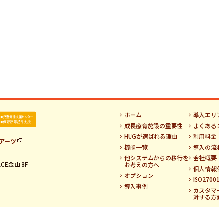
ホーム
導入エリ
成長療育施設の重要性
よくある
HUGが選ばれる理由
利用料金
アーツ
機能一覧
導入の流
他システムからの移行を
会社概要
CE金山 8F
お考えの方へ
個人情報
オプション
ISO270
導入事例
カスタマ
対する方