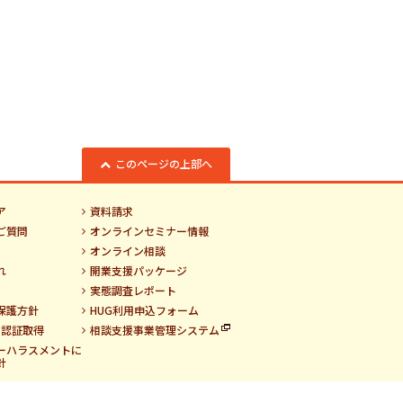
このページの上部へ
ア
資料請求
ご質問
オンラインセミナー情報
オンライン相談
れ
開業支援パッケージ
実態調査レポート
保護方針
HUG利用申込フォーム
01認証取得
相談支援事業管理システム
ーハラスメントに
針