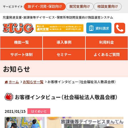
放デイ・児発・保訪向け
就労支援向け
相談支援向け
サービスサイト：
児童発達支援・放課後等デイサービス・保育所等訪問支援向け施設運営システム
資料請求
機能一覧
導入事例
利用料金
サポート体制
セミナー
よくあるご質問
お知らせ
ホーム
お知らせ一覧
お客様インタビュー（社会福祉法人敬昌会様）
お客様インタビュー（社会福祉法人敬昌会様）
2021/01/15
はぐめいと