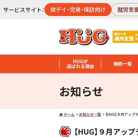
放デイ・児発・保訪向け
就労支
サービスサイト：
HUGが
機能一覧
選ばれる理由
お知らせ
ホーム
お知らせ一覧
【HUG】９月アッ
【HUG】９月アッ