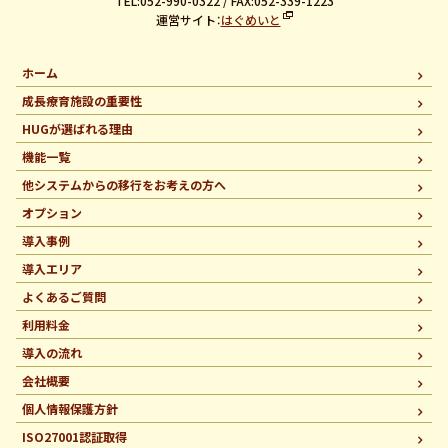
TEL:052-990-0322 / FAX:052-339-1223
運営サイト：
はぐめいと
ホーム
成長療育施設の重要性
HUGが選ばれる理由
機能一覧
他システムからの移行を
お考えの方へ
オプション
導入事例
導入エリア
よくあるご質問
利用料金
導入の流れ
会社概要
個人情報保護方針
ISO27001認証取得