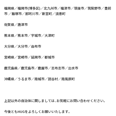
福岡県／福岡市(博多区)／北九州市／福津市／筑後市／筑紫野市／豊前
市 ／飯塚市／那珂川市／新宮町／須恵町
佐賀県／唐津市
熊本県／熊本市／宇城市／大津町
大分県／大分市／由布市
宮崎県／宮崎市／延岡市／都城市
鹿児島県／鹿児島市／鹿屋市／志布志市／出水市
沖縄県／うるま市／南城市／読谷村／南風原町
上記以外の自治体に関しましては、お気軽にお問い合わせください。
今後ともHUGをよろしくお願いいたします。