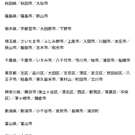
秋田県／秋田市／大仙市
福島県／福島市／郡山市
栃木県／宇都宮市／大田原市／下野市
埼玉県／さいたま市／ふじみ野市／上尾市／入間市／川越市／本庄市／
狭山市／飯能市／志木市／和光市
千葉県／千葉市／いすみ市／八千代市／市川市／柏市／浦安市／船橋市
東京都／北区／品川区／大田区／文京区／港区／足立区／世田谷区／八
王子市／昭島市／東久留米市／東村山／町田市／立川市
神奈川県／横浜市（保土ヶ谷区／港北区／西区／都筑区／青葉区／中央
区）／茅ヶ崎市／鎌倉市
新潟県／新潟市／小千谷市／見附市／長岡市／湯沢町
富山県／富山市