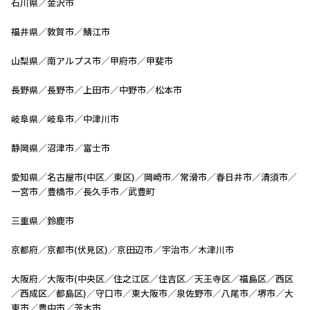
石川県／金沢市
福井県／敦賀市／鯖江市
山梨県／南アルプス市／甲府市／甲斐市
長野県／長野市／上田市／中野市／松本市
岐阜県／岐阜市／中津川市
静岡県／沼津市／富士市
愛知県／名古屋市(中区／東区)／岡崎市／常滑市／春日井市／清須市／
一宮市／豊橋市／長久手市／武豊町
三重県／鈴鹿市
京都府／京都市(伏見区)／京田辺市／宇治市／木津川市
大阪府／大阪市(中央区／住之江区／住吉区／天王寺区／福島区／西区
／西成区／都島区)／守口市／東大阪市／泉佐野市／八尾市／堺市／大
東市／豊中市／茨木市