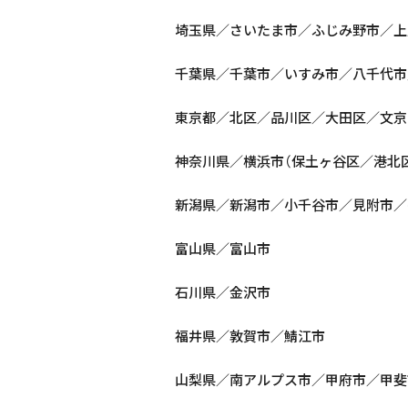
埼玉県／さいたま市／ふじみ野市／上
千葉県／千葉市／いすみ市／八千代市
東京都／北区／品川区／大田区／文京
神奈川県／横浜市（保土ヶ谷区／港北
新潟県／新潟市／小千谷市／見附市／
富山県／富山市
石川県／金沢市
福井県／敦賀市／鯖江市
山梨県／南アルプス市／甲府市／甲斐