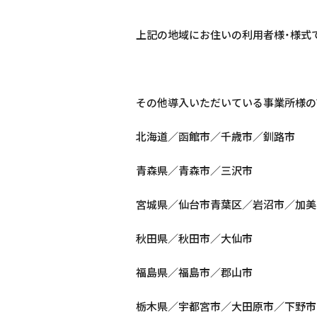
上記の地域にお住いの利用者様・様式
その他導入いただいている事業所様の
北海道／函館市／千歳市／釧路市
青森県／青森市／三沢市
宮城県／仙台市青葉区／岩沼市／加美
秋田県／秋田市／大仙市
福島県／福島市／郡山市
栃木県／宇都宮市／大田原市／下野市