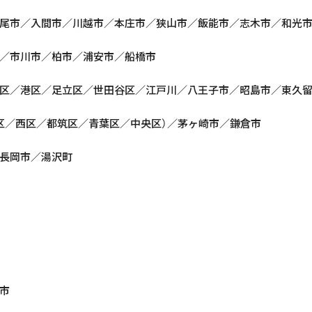
尾市／入間市／川越市／本庄市／狭山市／飯能市／志木市／和光
／市川市／柏市／浦安市／船橋市
区／港区／足立区／世田谷区／江戸川／八王子市／昭島市／東久
区／西区／都筑区／青葉区／中央区）／茅ヶ崎市／鎌倉市
長岡市／湯沢町
市