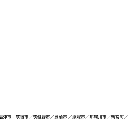
／福津市／筑後市／筑紫野市／豊前市 ／飯塚市／那珂川市／新宮町