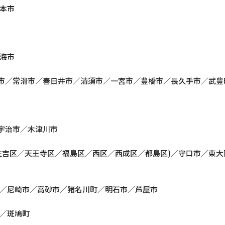
本市
海市
崎市／常滑市／春日井市／清須市／一宮市／豊橋市／長久手市／武豊
／宇治市／木津川市
住吉区／天王寺区／福島区／西区／西成区／都島区)／守口市／東
／尼崎市／高砂市／猪名川町／明石市／芦屋市
／斑鳩町