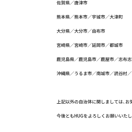
佐賀県／唐津市
熊本県／熊本市／宇城市／大津町
大分県／大分市／由布市
宮崎県／宮崎市／延岡市／都城市
鹿児島県／鹿児島市／鹿屋市／志布志
沖縄県／うるま市／南城市／読谷村／
上記以外の自治体に関しましては、お
今後ともHUGをよろしくお願いいたし