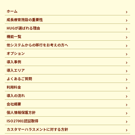
ホーム
成長療育施設の重要性
HUGが選ばれる理由
機能一覧
他システムからの移行を
お考えの方へ
オプション
導入事例
導入エリア
よくあるご質問
利用料金
導入の流れ
会社概要
個人情報保護方針
ISO27001認証取得
カスタマーハラスメントに
対する方針