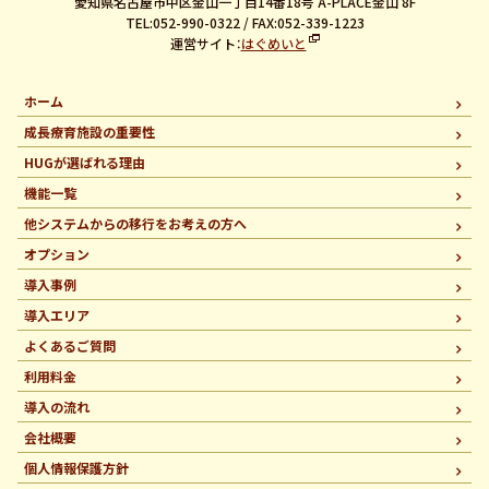
愛知県名古屋市中区金山一丁目14番18号 A-PLACE金山 8F
TEL:052-990-0322 / FAX:052-339-1223
運営サイト：
はぐめいと
ホーム
成長療育施設の重要性
HUGが選ばれる理由
機能一覧
他システムからの移行を
お考えの方へ
オプション
導入事例
導入エリア
よくあるご質問
利用料金
導入の流れ
会社概要
個人情報保護方針