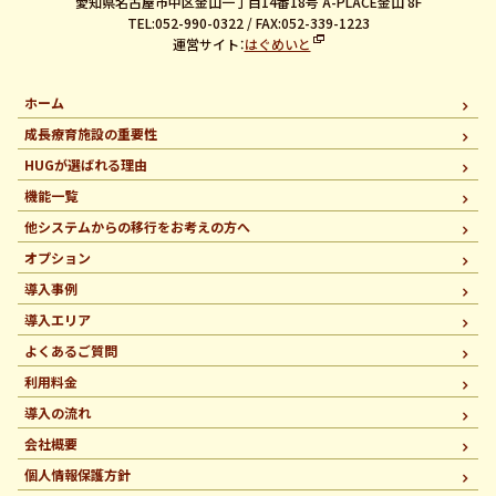
愛知県名古屋市中区金山一丁目14番18号 A-PLACE金山 8F
TEL:052-990-0322 / FAX:052-339-1223
運営サイト：
はぐめいと
ホーム
成長療育施設の重要性
HUGが選ばれる理由
機能一覧
他システムからの移行を
お考えの方へ
オプション
導入事例
導入エリア
よくあるご質問
利用料金
導入の流れ
会社概要
個人情報保護方針