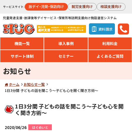
放デイ・児発・保訪向け
就労支援向け
相談支援向け
サービスサイト：
児童発達支援・放課後等デイサービス・保育所等訪問支援向け施設運営システム
資料請求
機能一覧
導入事例
利用料金
サポート体制
セミナー
よくあるご質問
お知らせ
ホーム
お知らせ一覧
1日3分間 子どもの話を聞こう～子ども心を開く聞き方術～
1日3分間 子どもの話を聞こう～子ども心を開
く聞き方術～
2020/06/26
はぐめいと