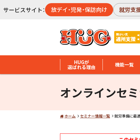
放デイ・児発・保訪向け
就労支
サービスサイト：
HUGが
機能一覧
選ばれる理由
オンラインセミ
ホーム
セミナー情報一覧
就労準備に最適
このセミ