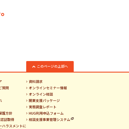
。
このページの上部へ
ア
資料請求
ご質問
オンラインセミナー情報
オンライン相談
れ
開業支援パッケージ
実態調査レポート
保護方針
HUG利用申込フォーム
01認証取得
相談支援事業管理システム
ーハラスメントに