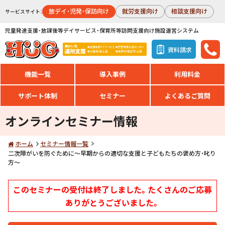
放デイ・児発・保訪向け
就労支援向け
相談支援向け
サービスサイト：
児童発達支援・放課後等デイサービス・保育所等訪問支援向け施設運営システム
資料請求
機能一覧
導入事例
利用料金
サポート体制
セミナー
よくあるご質問
オンラインセミナー情報
ホーム
セミナー情報一覧
二次障がいを防ぐために～早期からの適切な支援と子どもたちの褒め方・叱り
方～
このセミナーの受付は終了しました。たくさんのご応募
ありがとうございました。