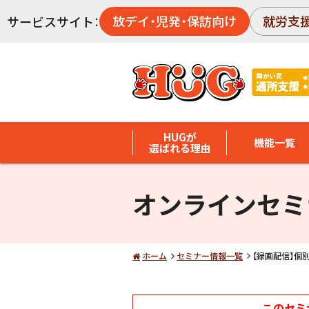
放デイ・児発・保訪向け
就労支
サービスサイト：
HUGが
機能一覧
選ばれる理由
オンラインセミ
ホーム
セミナー情報一覧
【録画配信】個
このセミ