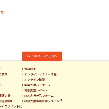
。
このページの上部へ
ア
資料請求
ご質問
オンラインセミナー情報
オンライン相談
れ
開業支援パッケージ
実態調査レポート
保護方針
HUG利用申込フォーム
01認証取得
相談支援事業管理システム
ーハラスメントに