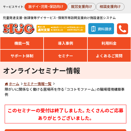
放デイ・児発・保訪向け
就労支援向け
相談支援向け
サービスサイト：
児童発達支援・放課後等デイサービス・保育所等訪問支援向け施設運営システム
資料請求
機能一覧
導入事例
利用料金
サポート体制
セミナー
よくあるご質問
オンラインセミナー情報
ホーム
セミナー情報一覧
障がいに関係なく働ける居場所を作る『ココトモファーム』の職場環境構築事
例
このセミナーの受付は終了しました。たくさんのご応募
ありがとうございました。