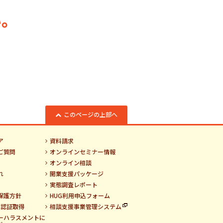
。
このページの上部へ
ア
資料請求
ご質問
オンラインセミナー情報
オンライン相談
れ
開業支援パッケージ
実態調査レポート
保護方針
HUG利用申込フォーム
01認証取得
相談支援事業管理システム
ーハラスメントに