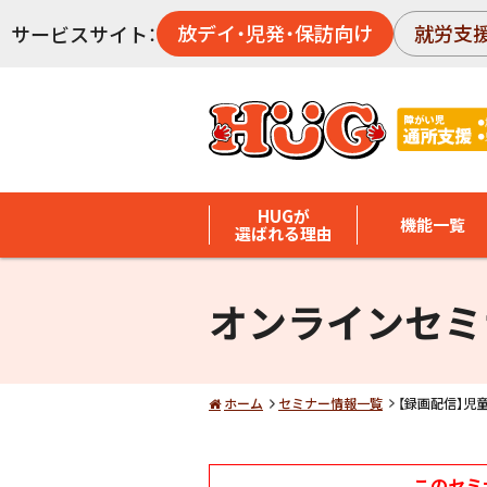
放デイ・児発・保訪向け
就労支
サービスサイト：
HUGが
機能一覧
選ばれる理由
オンラインセミ
ホーム
セミナー情報一覧
【録画配信】児
このセミ