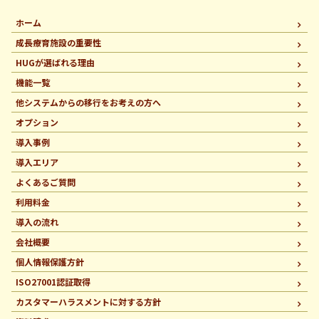
ホーム
成長療育施設の重要性
HUGが選ばれる理由
機能一覧
他システムからの移行を
お考えの方へ
オプション
導入事例
導入エリア
よくあるご質問
利用料金
導入の流れ
会社概要
個人情報保護方針
ISO27001認証取得
カスタマーハラスメントに
対する方針