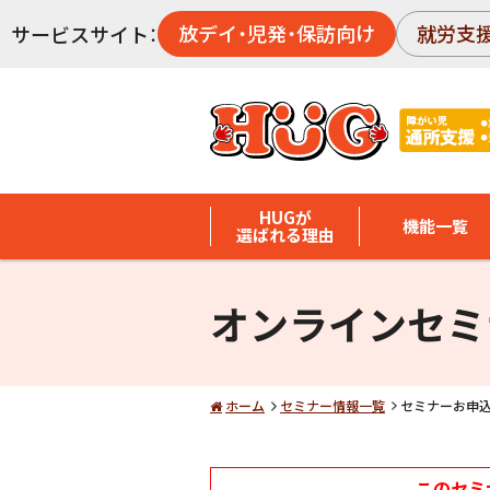
放デイ・児発・保訪向け
就労支
サービスサイト：
HUGが
機能一覧
選ばれる理由
オンラインセミ
ホーム
セミナー情報一覧
セミナーお申
このセミ