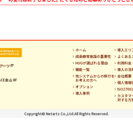
ホーム
導入エリ
成長療育施設の重要性
よくある
HUGが選ばれる理由
利用料金
アーツ
機能一覧
導入の流
他システムからの移行を
会社概要
CE金山 8F
お考えの方へ
個人情報
オプション
ISO270
導入事例
カスタマ
対する方
Copyright© Netartz Co.,Ltd.All Rights Reserved.