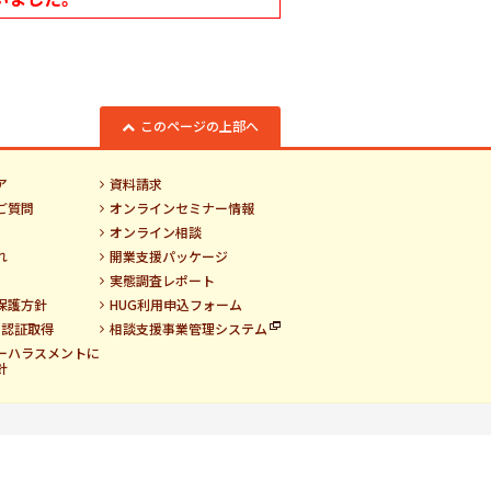
このページの上部へ
ア
資料請求
ご質問
オンラインセミナー情報
オンライン相談
れ
開業支援パッケージ
実態調査レポート
保護方針
HUG利用申込フォーム
01認証取得
相談支援事業管理システム
ーハラスメントに
針