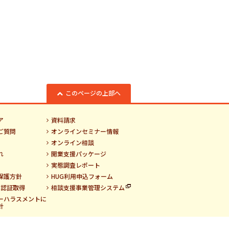
このページの上部へ
ア
資料請求
ご質問
オンラインセミナー情報
オンライン相談
れ
開業支援パッケージ
実態調査レポート
保護方針
HUG利用申込フォーム
01認証取得
相談支援事業管理システム
ーハラスメントに
針