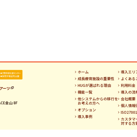
ホーム
導入エリ
成長療育施設の重要性
よくある
HUGが選ばれる理由
利用料金
アーツ
機能一覧
導入の流
他システムからの移行を
会社概要
CE金山 8F
お考えの方へ
個人情報
オプション
ISO270
導入事例
カスタマ
対する方