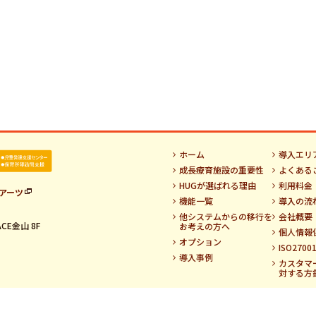
ホーム
導入エリ
成長療育施設の重要性
よくある
HUGが選ばれる理由
利用料金
アーツ
機能一覧
導入の流
他システムからの移行を
会社概要
CE金山 8F
お考えの方へ
個人情報
オプション
ISO270
導入事例
カスタマ
対する方
Copyright© Netartz Co.,Ltd.All Rights Reserved.