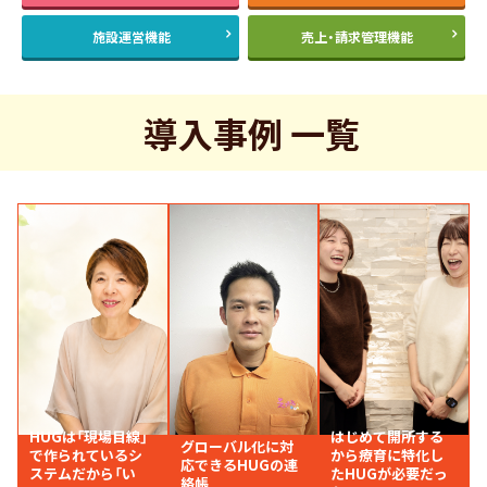
施設運営機能
売上・請求管理機能
導入事例 一覧
HUGは「現場目線」
はじめて開所する
グローバル化に対
で作られているシ
から療育に特化し
応できるHUGの連
ステムだから「い
たHUGが必要だっ
絡帳