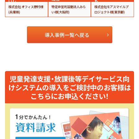
い！」
た
株式会社 オフィス野村様
特定非営利活動法人みら
株式会社モアスマイルプ
(兵庫県)
い様(大阪府)
ロジェクト様(東京都)
導入事例一覧へ戻る
児童発達支援・放課後等デイサービス向
けシステムの導入をご検討中のお客様は
こちらにお申込ください！