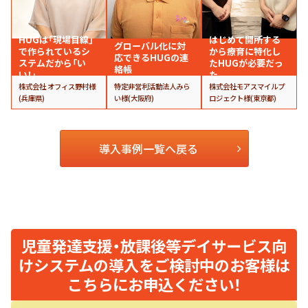
HUGは「現場目線」
はじめて開所する
グローバル化に対
で作られているシ
から療育に特化し
応できるHUGの連
ステムだから「い
たHUGが必要だっ
絡帳
い！」
た
株式会社 オフィス野村様
特定非営利活動法人みら
株式会社モアスマイルプ
(兵庫県)
い様(大阪府)
ロジェクト様(東京都)
導入事例一覧へ戻る
児童発達支援・放課後等デイサービス向
けシステムの導入をご検討中のお客様は
こちらにお申込ください！