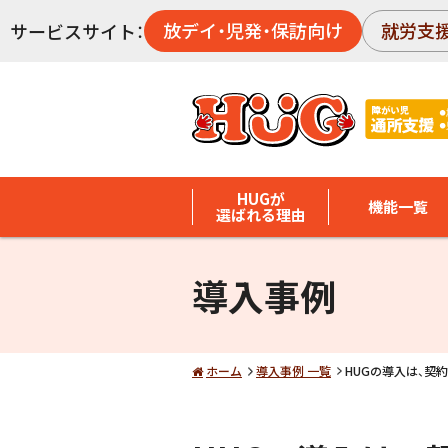
放デイ・児発・保訪向け
就労支
サービスサイト：
HUGが
機能一覧
選ばれる理由
導入事例
ホーム
導入事例 一覧
HUGの導入は、契