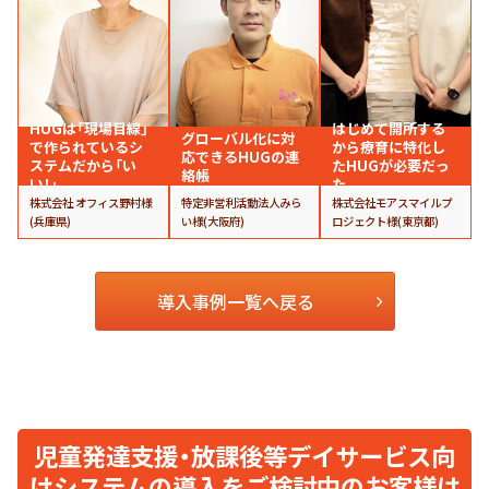
HUGは「現場目線」
はじめて開所する
グローバル化に対
で作られているシ
から療育に特化し
応できるHUGの連
ステムだから「い
たHUGが必要だっ
絡帳
い！」
た
株式会社 オフィス野村様
特定非営利活動法人みら
株式会社モアスマイルプ
(兵庫県)
い様(大阪府)
ロジェクト様(東京都)
導入事例一覧へ戻る
児童発達支援・放課後等デイサービス向
けシステムの導入をご検討中のお客様は