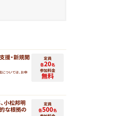
問支援・新規開
定員
20
各
名
参加料金
法については、お申
無料
、小松邦明
定員
500
践的な根拠の
各
名
参加料金