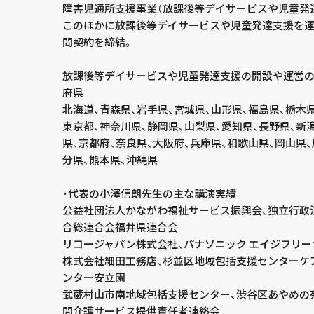
障害児通所支援事業（放課後等デイサービスや児童発達
このほかに放課後等デイサービスや児童発達支援を
問契約を締結。
放課後等デイサービスや児童発達支援の開設や運営
府県
北海道、青森県、岩手県、宮城県、山形県、福島県、栃木県
東京都、神奈川県、静岡県、山梨県、愛知県、長野県、新
県、京都府、奈良県、大阪府、兵庫県、和歌山県、岡山県、
分県、熊本県、沖縄県
・代表の小澤信朗先生の主な講演実績
公益社団法人かながわ福祉サービス振興会、独立行政
合総連合会福井県連合会
リコージャパン株式会社、パナソニック エイジフリー
株式会社細田工務店、杉並区地域包括支援センターケ
ンター安立園
武蔵村山市南地域包括支援センター、渋谷区あやめの
問介護サービス提供責任者連絡会