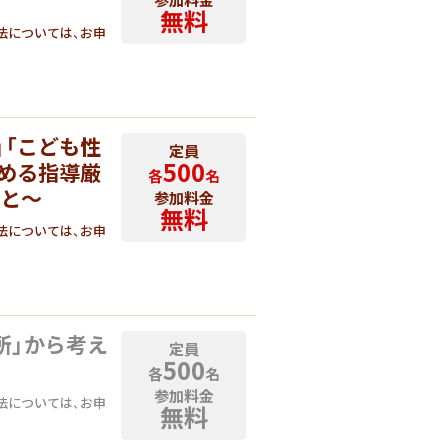
無料
法については、お申
」「こども性
定員
500
進める指導厳
各
名
こと～
参加料金
無料
法については、お申
所」から考え
定員
500
各
名
参加料金
法については、お申
無料