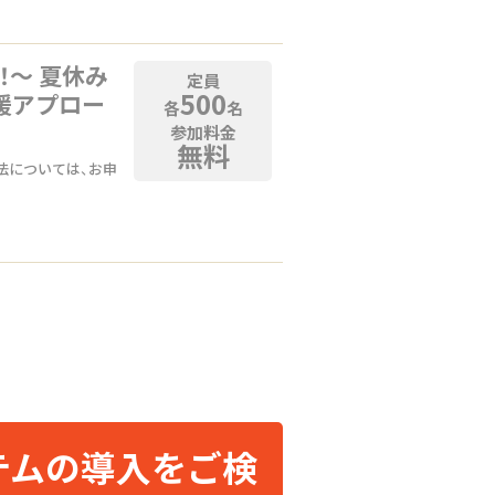
！〜 夏休み
定員
500
援アプロー
各
名
参加料金
無料
法については、お申
テムの導入をご検