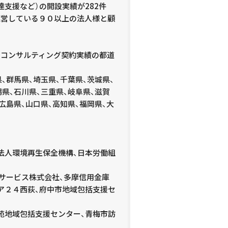
支援など）の開設実績が282件
運営している９０以上の法人様と顧
のコンサルティング契約実績の都道
、群馬県、埼玉県、千葉県、茨城県、
潟県、石川県、三重県、岐阜県、滋賀
広島県、山口県、高知県、福岡県、大
法人環境再生保全機構、日本労働組
サービス株式会社、多摩信用金庫
ア２４西荻、府中市地域包括支援セ
苑地域包括支援センター、青梅市訪