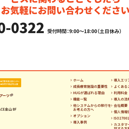
。お気軽にお問い合わせください
0-0322
受付時間：9:00～18:00（土日休み）
ホーム
導入エリ
成長療育施設の重要性
よくある
HUGが選ばれる理由
利用料金
アーツ
機能一覧
導入の流
他システムからの移行を
会社概要
CE金山 8F
お考えの方へ
個人情報
オプション
ISO270
導入事例
カスタマ
対する方