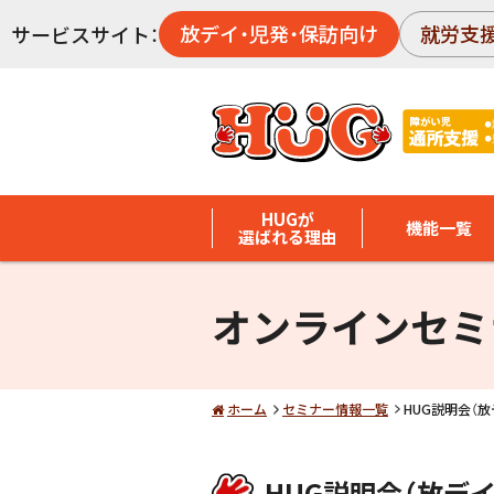
放デイ・児発・保訪向け
就労支
サービスサイト：
HUGが
機能一覧
選ばれる理由
オンラインセミ
ホーム
セミナー情報一覧
HUG説明会（
HUG説明会（放デ