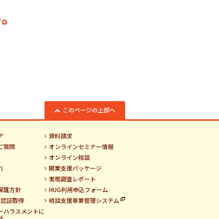
。
このページの上部へ
ア
資料請求
ご質問
オンラインセミナー情報
オンライン相談
れ
開業支援パッケージ
実態調査レポート
保護方針
HUG利用申込フォーム
01認証取得
相談支援事業管理システム
ーハラスメントに
針