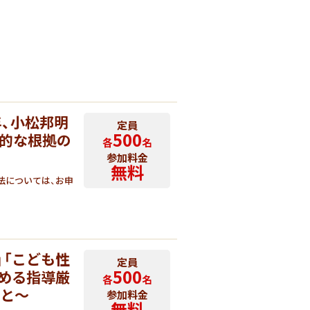
、小松邦明
定員
500
践的な根拠の
各
名
参加料金
無料
法については、お申
」「こども性
定員
500
進める指導厳
各
名
こと～
参加料金
無料