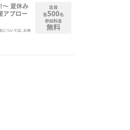
！〜 夏休み
定員
500
援アプロー
各
名
参加料金
無料
法については、お申
の申し込みはこちら