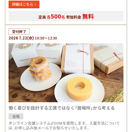
詳細はこちら
500
無料
定員
各
名
参加料金
受付終了
2026
7.22
(水)
10:30～12:30
働く喜びを設計する――工賃ではなく「居場所」から考える
会場
オンライン会議システムZOOMを使用します。 入室方法について
は、お申し込み後メールでお知らせいたします。