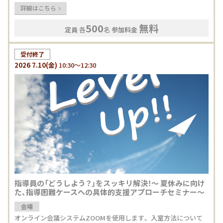
詳細はこちら
500
無料
定員
各
名
参加料金
受付終了
2026
7.10
(金)
10:30～12:30
指導員の「どうしよう？」をスッキリ解決！〜 夏休みに向け
た、指導困難ケースへの具体的支援アプローチセミナー〜
会場
オンライン会議システムZOOMを使用します。 入室方法について