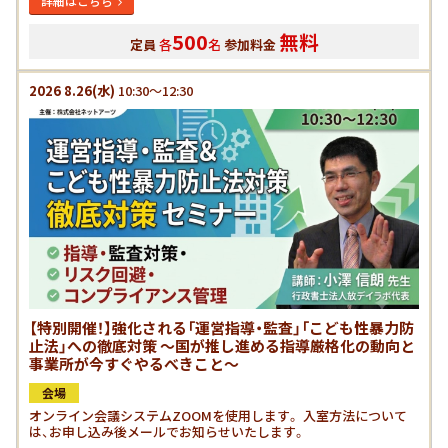
詳細はこちら
500
無料
定員
各
名
参加料金
2026
8.26
(水)
10:30～12:30
【特別開催！】強化される「運営指導・監査」「こども性暴力防
止法」への徹底対策 ～国が推し進める指導厳格化の動向と
事業所が今すぐやるべきこと～
会場
オンライン会議システムZOOMを使用します。 入室方法について
は、お申し込み後メールでお知らせいたします。