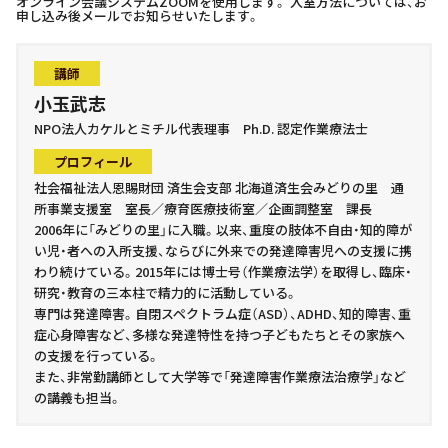
オンライン会議システムZOOMを使用します。 入室方法については、お
申し込み後メールでお知らせいたします。
講師
小玉武志
NPO法人カケルとミチル代表理事 Ph.D. 認定作業療法士
プロフィール
社会福祉法人恩賜財団 済生会支部 北海道済生会みどりの里 通
所事業支援室 室長／療育医療技術室／企画調整室 課長
2006年に「みどりの里」に入職。以来、重度の肢体不自由・知的障が
い児・者への入所支援、ならびに外来での発達障害児への支援に携
わり続けている。2015年には博士号（作業療法学）を取得し、臨床・
研究・教育の三本柱で精力的に活動している。
専門は発達障害。自閉スペクトラム症（ASD）、ADHD、知的障害、重
症心身障害など、多様な発達特性を持つ子どもたちとその家族へ
の支援を行っている。
また、非常勤講師として大学等で「発達障害作業療法治療学」など
の講義も担当。