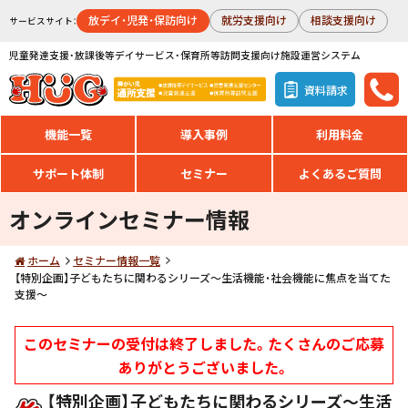
放デイ・児発・保訪向け
就労支援向け
相談支援向け
サービスサイト：
児童発達支援・放課後等デイサービス・保育所等訪問支援向け施設運営システム
資料請求
機能一覧
導入事例
利用料金
サポート体制
セミナー
よくあるご質問
オンラインセミナー情報
ホーム
セミナー情報一覧
【特別企画】子どもたちに関わるシリーズ～生活機能・社会機能に焦点を当てた
支援～
このセミナーの受付は終了しました。たくさんのご応募
ありがとうございました。
【特別企画】子どもたちに関わるシリーズ～生活