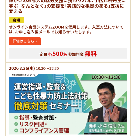
障がいのある人の就労支援に携わり27年、小松邦明先生に
学ぶ 「なんとなく」の支援を「実践的な根拠のある」支援に
変える
会場
オンライン会議システムZOOMを使用します。 入室方法について
は、お申し込み後メールでお知らせいたします。
詳細はこちら
500
無料
定員
各
名
参加料金
2026
8.26
(水)
10:30～12:30