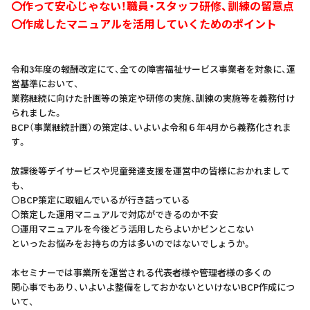
〇作って安心じゃない！職員・スタッフ研修、訓練の留意点
〇作成したマニュアルを活用していくためのポイント
令和3年度の報酬改定にて、全ての障害福祉サービス事業者を対象に、運
営基準において、
業務継続に向けた計画等の策定や研修の実施、訓練の実施等を義務付け
られました。
BCP（事業継続計画）の策定は、いよいよ令和６年4月から義務化されま
す。
放課後等デイサービスや児童発達支援を運営中の皆様におかれまして
も、
〇BCP策定に取組んでいるが行き詰っている
〇策定した運用マニュアルで対応ができるのか不安
〇運用マニュアルを今後どう活用したらよいかピンとこない
といったお悩みをお持ちの方は多いのではないでしょうか。
本セミナーでは事業所を運営される代表者様や管理者様の多くの
関心事でもあり、いよいよ整備をしておかないといけないBCP作成につ
いて、