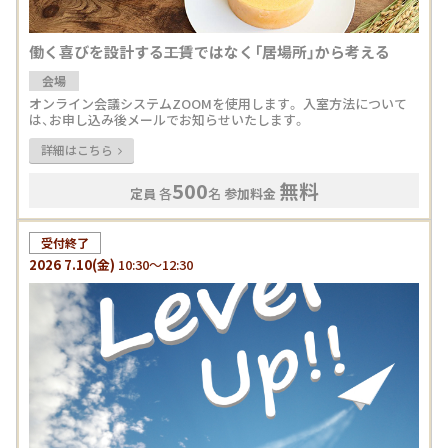
働く喜びを設計する――工賃ではなく「居場所」から考える
会場
オンライン会議システムZOOMを使用します。 入室方法について
は、お申し込み後メールでお知らせいたします。
詳細はこちら
500
無料
定員
各
名
参加料金
受付終了
2026
7.10
(金)
10:30～12:30