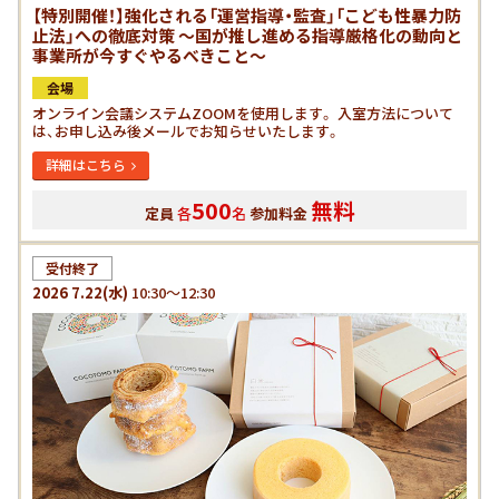
【特別開催！】強化される「運営指導・監査」「こども性暴力防
止法」への徹底対策 ～国が推し進める指導厳格化の動向と
事業所が今すぐやるべきこと～
会場
オンライン会議システムZOOMを使用します。 入室方法について
は、お申し込み後メールでお知らせいたします。
詳細はこちら
500
無料
定員
各
名
参加料金
受付終了
2026
7.22
(水)
10:30～12:30