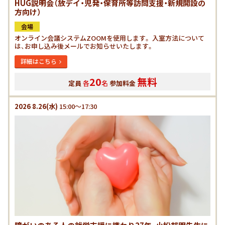
HUG説明会（放デイ・児発・保育所等訪問支援・新規開設の
方向け）
会場
オンライン会議システムZOOMを使用します。 入室方法について
は、お申し込み後メールでお知らせいたします。
詳細はこちら
20
無料
定員
各
名
参加料金
2026
8.26
(水)
15:00～17:30