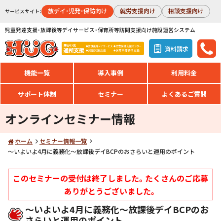
放デイ・児発・保訪向け
就労支援向け
相談支援向け
サービスサイト：
児童発達支援・放課後等デイサービス・保育所等訪問支援向け施設運営システム
資料請求
機能一覧
導入事例
利用料金
サポート体制
セミナー
よくあるご質問
オンラインセミナー情報
ホーム
セミナー情報一覧
〜いよいよ4月に義務化〜放課後デイBCPのおさらいと運用のポイント
このセミナーの受付は終了しました。たくさんのご応募
ありがとうございました。
〜いよいよ4月に義務化〜放課後デイBCPのお
さらいと運用のポイント