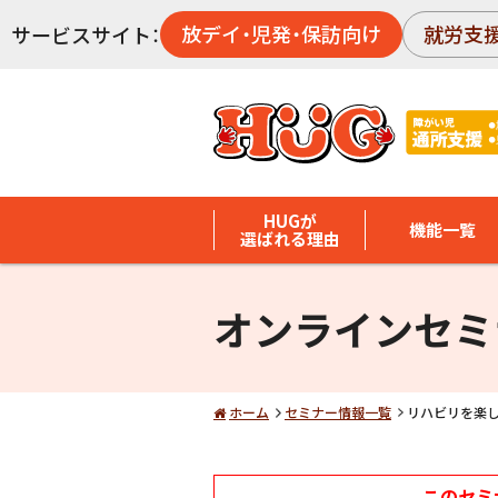
放デイ・児発・保訪向け
就労支
サービスサイト：
HUGが
機能一覧
選ばれる理由
オンラインセミ
ホーム
セミナー情報一覧
リハビリを楽
このセミ