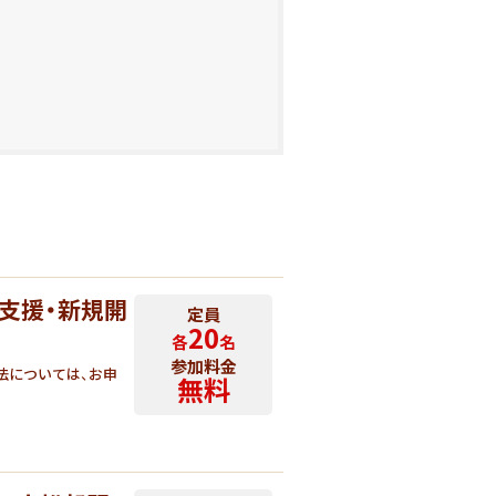
問支援・新規開
定員
20
各
名
参加料金
法については、お申
無料