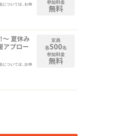
参加料金
法については、お申
無料
！〜 夏休み
定員
500
援アプロー
各
名
参加料金
無料
法については、お申