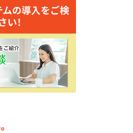
テムの導入をご検
さい！
。