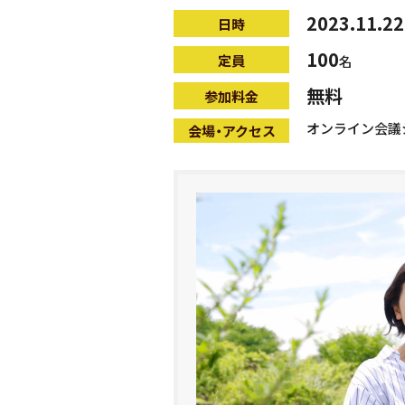
2023.11.22
日時
100
定員
名
無料
参加料金
オンライン会議
会場・アクセス