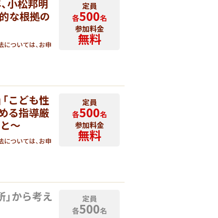
、小松邦明
定員
500
践的な根拠の
各
名
参加料金
無料
法については、お申
」「こども性
定員
500
進める指導厳
各
名
こと～
参加料金
無料
法については、お申
所」から考え
定員
500
各
名