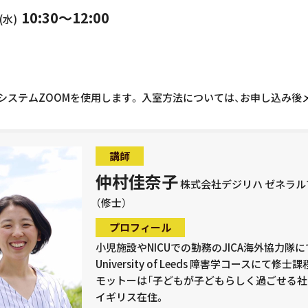
10:30～12:00
(水)
システムZOOMを使用します。 入室方法については、お申し込み後
講師
仲村佳奈子
株式会社デジリハ ゼネラルマ
（修士）
プロフィール
小児施設やNICUでの勤務のJICA海外協力隊
University of Leeds 障害学コースにて
モットーは「子どもが子どもらしく過ごせる社
イギリス在住。