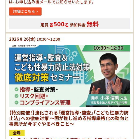
は、お申し込み後メールでお知らせいたします。
詳細はこちら
500
無料
定員
各
名
参加料金
2026
8.26
(水)
10:30～12:30
【特別開催！】強化される「運営指導・監査」「こども性暴力防
止法」への徹底対策 ～国が推し進める指導厳格化の動向と
事業所が今すぐやるべきこと～
会場