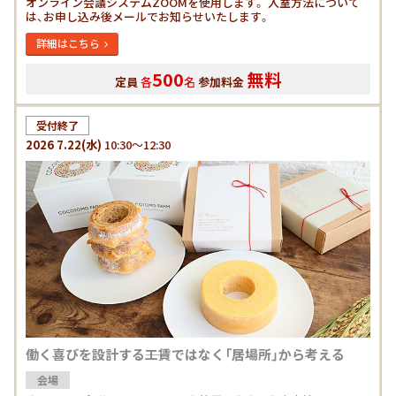
オンライン会議システムZOOMを使用します。 入室方法について
は、お申し込み後メールでお知らせいたします。
詳細はこちら
500
無料
定員
各
名
参加料金
受付終了
2026
7.22
(水)
10:30～12:30
働く喜びを設計する――工賃ではなく「居場所」から考える
会場