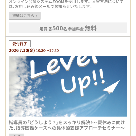
オンライン会議システムZOOMを使用します。 入室方法について
は、お申し込み後メールでお知らせいたします。
詳細はこちら
500
無料
定員
各
名
参加料金
受付終了
2026
7.10
(金)
10:30～12:30
指導員の「どうしよう？」をスッキリ解決！〜 夏休みに向け
た、指導困難ケースへの具体的支援アプローチセミナー〜