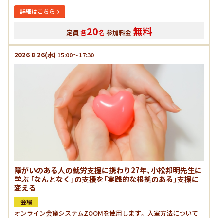
詳細はこちら
20
無料
定員
各
名
参加料金
2026
8.26
(水)
15:00～17:30
障がいのある人の就労支援に携わり27年、小松邦明先生に
学ぶ 「なんとなく」の支援を「実践的な根拠のある」支援に
変える
会場
オンライン会議システムZOOMを使用します。 入室方法について