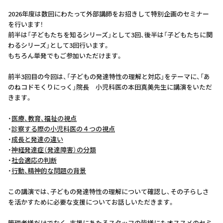
2026年度は数回にわたって外部講師をお招きして特別企画のセミナー
を行います！
前半は「子どもたちを知るシリーズ」として3回、後半は「子どもたちに関
わるシリーズ」として3回行います。
もちろん単発でもご参加いただけます。
前半3回目の今回は、「子どもの発達特性の理解と対応」をテーマに、「あ
のねコドモくりにっく」院長 小児科医の本田真美先生に講演をいただ
きます。
・
医療、教育、福祉の視点
・
診察する際の小児科医の４つの視点
・
成長と発達の違い
・
神経発達症（発達障害）の分類
・
社会適応の判断
・
行動、精神的な問題の背景
この講演では、子どもの発達特性の理解について確認し、その子らしさ
を活かすために必要な支援についてお話しいただきます。
管理者様だけでなく、支援にあたるスタッフの皆様にもオススメのセミ