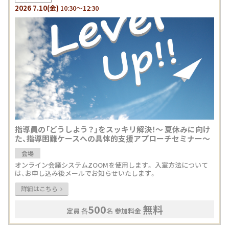
2026
7.10
(金)
10:30～12:30
指導員の「どうしよう？」をスッキリ解決！〜 夏休みに向け
た、指導困難ケースへの具体的支援アプローチセミナー〜
会場
オンライン会議システムZOOMを使用します。 入室方法について
は、お申し込み後メールでお知らせいたします。
詳細はこちら
500
無料
定員
各
名
参加料金