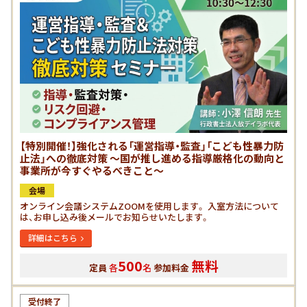
【特別開催！】強化される「運営指導・監査」「こども性暴力防
止法」への徹底対策 ～国が推し進める指導厳格化の動向と
事業所が今すぐやるべきこと～
会場
オンライン会議システムZOOMを使用します。 入室方法について
は、お申し込み後メールでお知らせいたします。
詳細はこちら
500
無料
定員
各
名
参加料金
受付終了