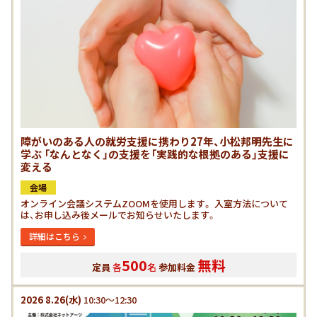
障がいのある人の就労支援に携わり27年、小松邦明先生に
学ぶ 「なんとなく」の支援を「実践的な根拠のある」支援に
変える
会場
オンライン会議システムZOOMを使用します。 入室方法について
は、お申し込み後メールでお知らせいたします。
詳細はこちら
500
無料
定員
各
名
参加料金
2026
8.26
(水)
10:30～12:30