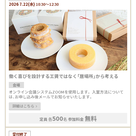
2026
7.22
(水)
10:30～12:30
働く喜びを設計する――工賃ではなく「居場所」から考える
会場
オンライン会議システムZOOMを使用します。 入室方法について
は、お申し込み後メールでお知らせいたします。
詳細はこちら
500
無料
定員
各
名
参加料金
受付終了