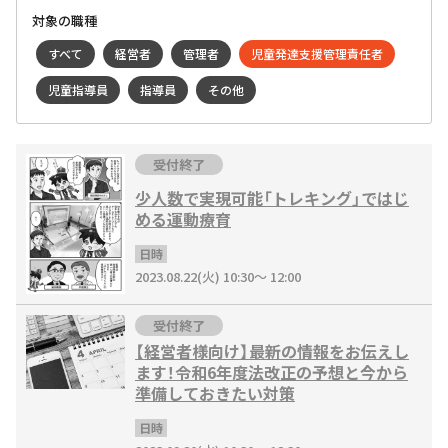
対象の職種
すべて
経営者
管理者
児童発達支援管理責任者
児童指導員
指導員
その他
受付終了
少人数で実現可能「トレキング」ではじ
める運動療育
日時
2023.08.22(火) 10:30～ 12:00
受付終了
【経営者様向け】最新の情報をお伝えし
ます！令和6年度法改正の予想と今から
準備しておきたい対策
日時