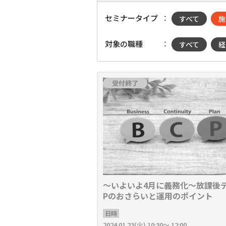
セミナータイプ
すべて
施
対象の職種
すべて
経
受付終了
〜いよいよ4月に義務化〜放課後デ
Pのおさらいと運用のポイント
日時
2024.01.23(火) 10:30～ 12:00