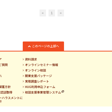
«
1
»
このページの上部へ
ア
資料請求
ご質問
オンラインセミナー情報
オンライン相談
れ
開業支援パッケージ
実態調査レポート
保護方針
HUG利用申込フォーム
01認証取得
相談支援事業管理システム
ーハラスメントに
針