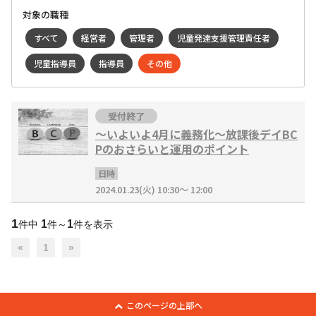
対象の職種
すべて
経営者
管理者
児童発達支援管理責任者
児童指導員
指導員
その他
受付終了
〜いよいよ4月に義務化〜放課後デイBC
Pのおさらいと運用のポイント
日時
2024.01.23(火) 10:30～ 12:00
1
1
1
件中
件～
件を表示
«
1
»
このページの上部へ