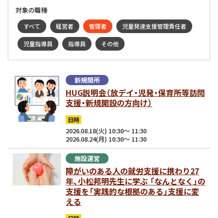
対象の職種
すべて
経営者
管理者
児童発達支援管理責任者
児童指導員
指導員
その他
新規開所
HUG説明会（放デイ・児発・保育所等訪問
支援・新規開設の方向け）
日時
2026.08.18(火) 10:30～ 11:30
2026.08.24(月) 10:30～ 11:30
施設運営
障がいのある人の就労支援に携わり27
年、小松邦明先生に学ぶ 「なんとなく」の
支援を「実践的な根拠のある」支援に変
える