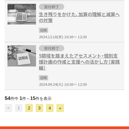
受付終了
生き残りをかけた、加算の理解と減算へ
の対策
日時
2024.12.18(水) 10:30～ 12:30
受付終了
5領域を踏まえたアセスメント・個別支
援計画の作成と支援への活かし方（実践
編）
日時
2024.09.24(火) 10:30～ 12:30
54
1
15
件中
件～
件を表示
«
1
2
3
4
»