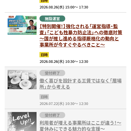
日時
2026.08.26(水) 15:00～ 17:30
施設運営
【特別開催！】強化される「運営指導・監
査」「こども性暴力防止法」への徹底対策
～国が推し進める指導厳格化の動向と
事業所が今すぐやるべきこと～
日時
2026.08.26(水) 10:30～ 12:30
受付終了
働く喜びを設計する――工賃ではなく「居場
所」から考える
日時
2026.07.22(水) 10:30～ 12:30
受付終了
利用者が増える事業所はここが違う！～
夏休みにできる魅力的な支援～