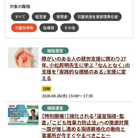
対象の職種
すべて
経営者
管理者
児童発達支援管理責任者
児童指導員
指導員
その他
施設運営
障がいのある人の就労支援に携わり27
年、小松邦明先生に学ぶ 「なんとなく」の
支援を「実践的な根拠のある」支援に変
える
日時
2026.08.26(水) 15:00～ 17:30
施設運営
【特別開催！】強化される「運営指導・監
査」「こども性暴力防止法」への徹底対策
～国が推し進める指導厳格化の動向と
事業所が今すぐやるべきこと～