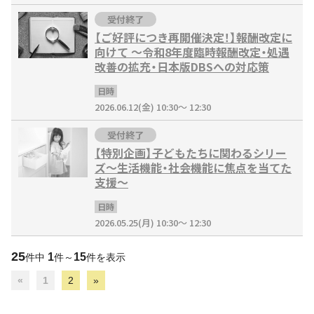
受付終了
【ご好評につき再開催決定！】報酬改定に
向けて ～令和8年度臨時報酬改定・処遇
改善の拡充・日本版DBSへの対応策
日時
2026.06.12(金) 10:30～ 12:30
受付終了
【特別企画】子どもたちに関わるシリー
ズ～生活機能・社会機能に焦点を当てた
支援～
日時
2026.05.25(月) 10:30～ 12:30
25
1
15
件中
件～
件を表示
«
1
2
»