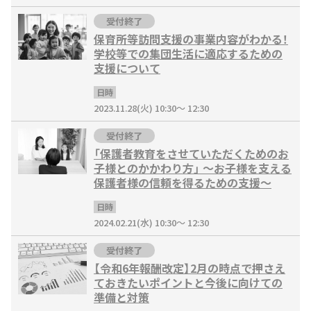
受付終了
保育所等訪問支援の事業内容がわかる！
学校等での集団生活に適応するための
支援について
日時
2023.11.28(火) 10:30～ 12:30
受付終了
「保護者教育をさせていただくためのお
子様とのかかわり方」 ～お子様を支える
保護者様の信頼を得るための支援～
日時
2024.02.21(水) 10:30～ 12:30
受付終了
【令和6年報酬改定】2月の時点で押さえ
ておきたいポイントと今後に向けての
準備と対策