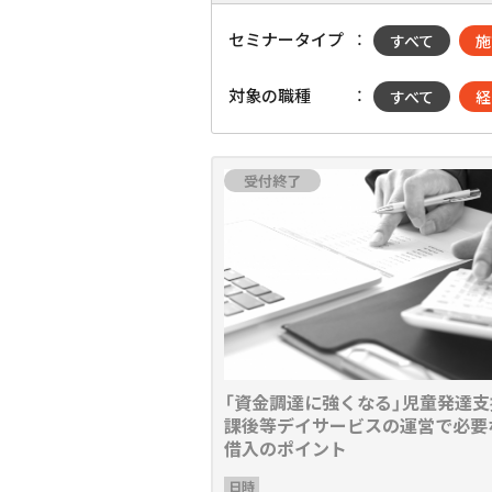
セミナータイプ
すべて
施
対象の職種
すべて
経
受付終了
「資金調達に強くなる」児童発達支
課後等デイサービスの運営で必要
借入のポイント
日時