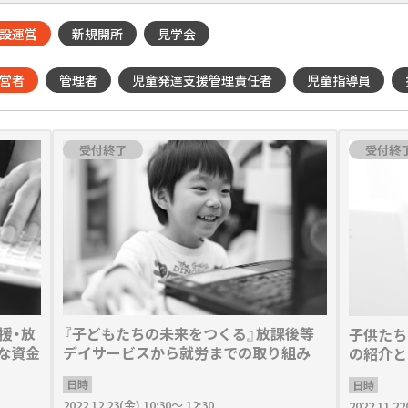
設運営
新規開所
見学会
営者
管理者
児童発達支援管理責任者
児童指導員
受付終了
受付終
援・放
『子どもたちの未来をつくる』放課後等
子供たち
な資金
デイサービスから就労までの取り組み
の紹介と
日時
日時
2022.12.23(金) 10:30～ 12:30
2022.11.22