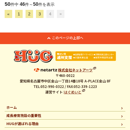
50
46
50
件中
件～
件を表示
«
1
2
3
4
»
このページの上部へ
株式会社ネットアーツ
〒460-0022
愛知県名古屋市中区金山一丁目14番18号 A-PLACE金山 8F
TEL:052-990-0322 / FAX:052-339-1223
運営サイト：
はぐめいと
ホーム
成長療育施設の重要性
HUGが選ばれる理由